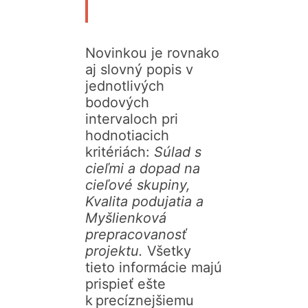
Novinkou je rovnako
aj slovný popis v
jednotlivých
bodových
intervaloch pri
hodnotiacich
kritériách:
Súlad s
cieľmi a dopad na
cieľové skupiny,
Kvalita podujatia a
Myšlienková
prepracovanosť
projektu.
Všetky
tieto informácie majú
prispieť ešte
k precíznejšiemu