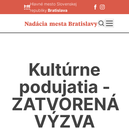
Hlavné mesto Slovenskej
republiky
Bratislava
Kultúrne
podujatia -
ZATVORENÁ
VÝZVA