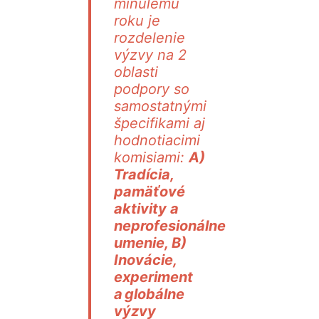
minulému
roku je
rozdelenie
výzvy na 2
oblasti
podpory so
samostatnými
špecifikami aj
hodnotiacimi
komisiami:
A)
Tradícia,
pamäťové
aktivity a
neprofesionálne
umenie, B)
Inovácie,
experiment
a globálne
výzvy