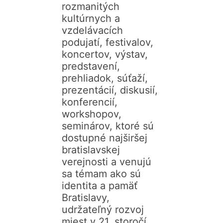
rozmanitých
kultúrnych a
vzdelávacích
podujatí, festivalov,
koncertov, výstav,
predstavení,
prehliadok, súťaží,
prezentácií, diskusií,
konferencií,
workshopov,
seminárov, ktoré sú
dostupné najširšej
bratislavskej
verejnosti a venujú
sa témam ako sú
identita a pamäť
Bratislavy,
udržateľný rozvoj
miest v 21. storočí,