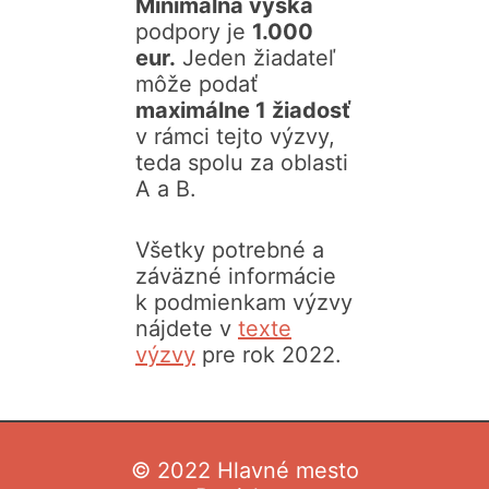
Minimálna výška
podpory je
1.000
eur.
Jeden žiadateľ
môže podať
maximálne 1 žiadosť
v rámci tejto výzvy,
teda spolu za oblasti
A a B.
Všetky potrebné a
záväzné informácie
k podmienkam výzvy
nájdete v
texte
výzvy
pre rok 2022.
©
2022 Hlavné mesto